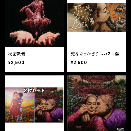
秘密教義
死なネェかぎりはカスリ傷
¥2,500
¥2,500