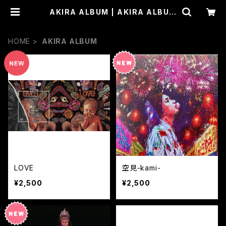
AKIRA ALBUM | AKIRA ALBUM
販売ページ
HOME
AKIRA ALBUM
LOVE
空見-kami-
¥2,500
¥2,500