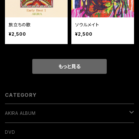
旅立ちの歌
ソウルメイト
¥2,500
¥2,500
もっと見る
CATEGORY
AKIRA ALBUM
デジタル販売
DVD