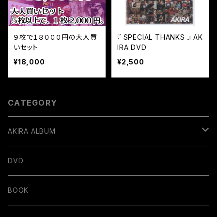
９枚で１８０００円の大人買
『 SPECIAL THANKS 』 AK
いセット
IRA DVD
¥18,000
¥2,500
CATEGORY
AKIRA ALBUM
デジタル販売
DVD
BOOK