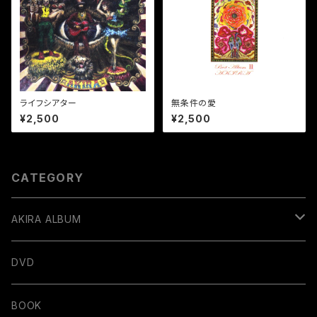
ライフシアター
無条件の愛
¥2,500
¥2,500
CATEGORY
AKIRA ALBUM
デジタル販売
DVD
BOOK