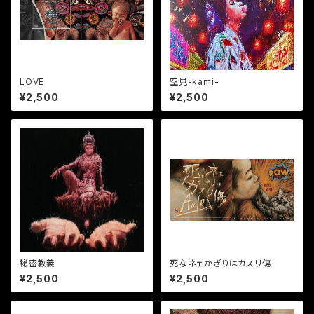
LOVE
空見-kami-
¥2,500
¥2,500
秘密教義
死なネェかぎりはカスリ傷
¥2,500
¥2,500