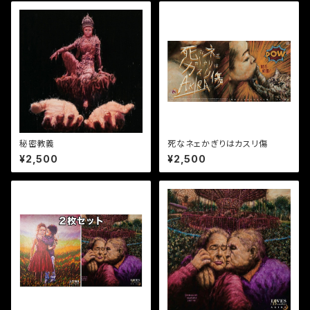
秘密教義
死なネェかぎりはカスリ傷
¥2,500
¥2,500