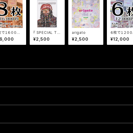
枚で１６０００
『 SPECIAL TH
arigato
６枚で１２００
の大人買いセ
ANKS 』 AKIRA
円の大人買い
16,000
¥2,500
¥2,500
¥12,000
ト
DVD
ット