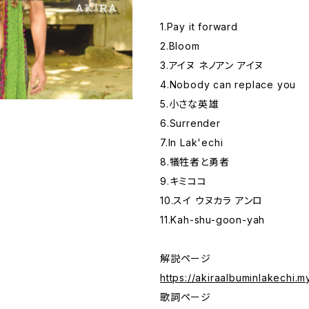
1.Pay it forward
2.Bloom
3.アイヌ ネノアン アイヌ
4.Nobody can replace you
5.小さな英雄
6.Surrender
7.In Lak'echi
8.犠牲者と勇者
9.キミココ
10.スイ ウヌカラ アンロ
11.Kah-shu-goon-yah
解説ページ
https://akiraalbuminlakechi.m
歌詞ページ