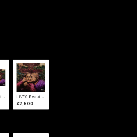
in
LIVES Beautif
ea
ul
¥2,500
ッ