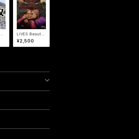
０
LIVES Beautif
セ
ul
¥2,500