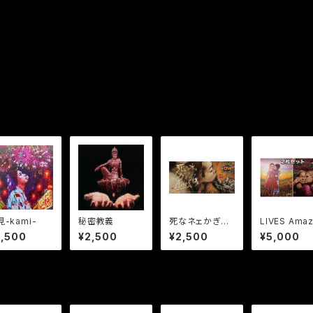
-kami-
秘密教義
死なネェかぎり
LIVES Amaz
はカスリ傷
g LIVES B
2,500
¥2,500
¥2,500
¥5,000
utiful【2枚セ
ト】