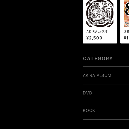
AKIRAカラオケ
８
アルバム「空」男
円
¥2,500
¥
性用
ッ
CATEGORY
AKIRA ALBUM
デジタル販売
DVD
BOOK