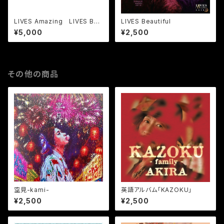
LIVES Amazing LIVES Bea
LIVES Beautiful
utiful【2枚セット】
¥5,000
¥2,500
その他の商品
空見-kami-
英語アルバム「KAZOKU」
¥2,500
¥2,500