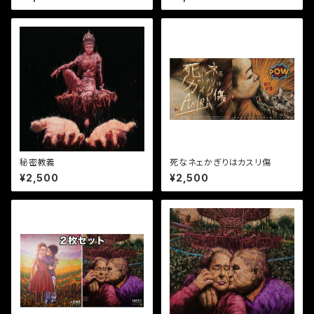
秘密教義
死なネェかぎりはカスリ傷
¥2,500
¥2,500