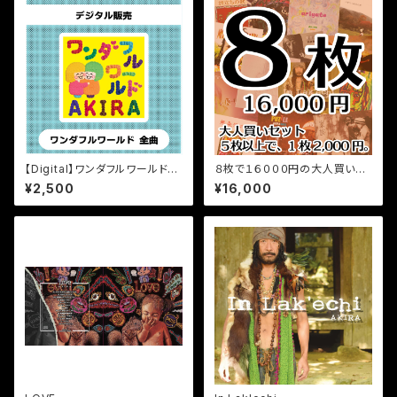
【Digital】ワンダフルワールド
８枚で１６０００円の大人買いセ
【全曲】
ット
¥2,500
¥16,000